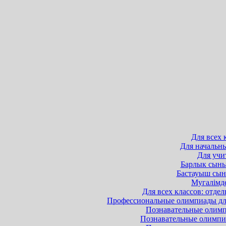
Для всех 
Для начальны
Для учит
Барлык сынып
Бастауыш сыны
Мугалімде
Для всех классов: отдел
Профессиональные олимпиады для 
Познавательные олимпи
Познавательные олимпиа