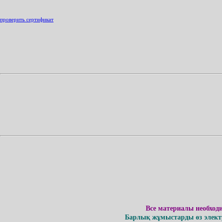
проверить сертификат
Все материалы необход
Барлық жұмыстарды өз электр