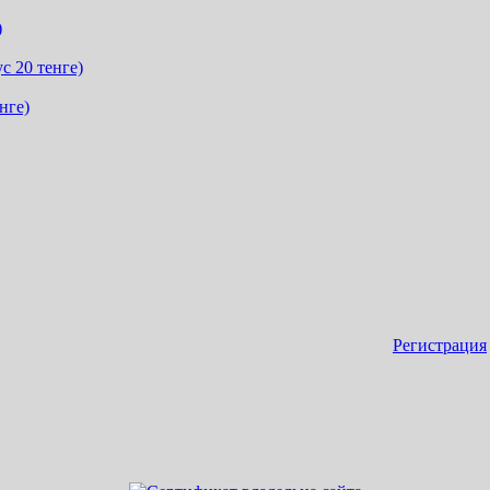
)
с 20 тенге)
нге)
Регистрация