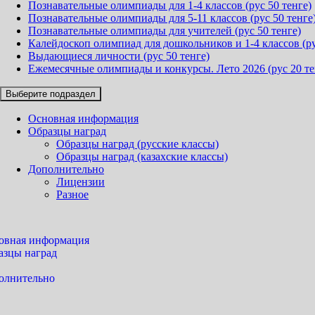
Познавательные олимпиады для 1-4 классов (рус 50 тенге)
Познавательные олимпиады для 5-11 классов (рус 50 тенге
Познавательные олимпиады для учителей (рус 50 тенге)
Калейдоскоп олимпиад для дошкольников и 1-4 классов (ру
Выдающиеся личности (рус 50 тенге)
Ежемесячные олимпиады и конкурсы. Лето 2026 (рус 20 те
Выберите подраздел
Основная информация
Образцы наград
Образцы наград (русские классы)
Образцы наград (казахские классы)
Дополнительно
Лицензии
Разное
овная информация
азцы наград
олнительно