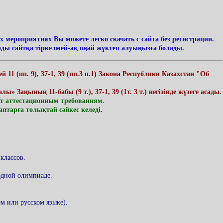
 мероприятиях Вы можете легко скачать с сайта без регистрации.
арды сайтқа тіркелмей-ақ оңай жүктеп алуыңызға болады.
1 (пп. 9), 37-1, 39 (пп.3 п.1) Закона Республики Казахстан "Об
ңының 11-бабы (9 т.), 37-1, 39 (1т. 3 т.) негізінде жүзеге асады.
ют аттестационным требованиям.
тарға толықтай сәйкес келеді.
классов.
 одной олимпиаде.
м или русском языке).