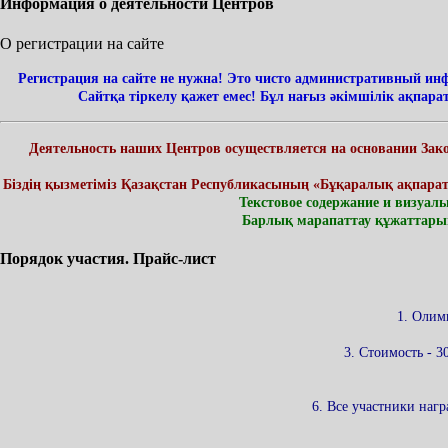
Информация о деятельности Центров
О регистрации на сайте
Регистрация на сайте не нужна! Это чисто административный инф
Сайтқа тіркелу қажет емес! Бұл нағыз әкімшілік ақпара
Деятельность наших Центров осуществляется на основании Закона
Біздің қызметіміз Қазақстан Республикасының «Бұқаралық ақпарат қ
Текстовое содержание и визуал
Барлық марапаттау құжаттарын
Порядок участия. Прайс-лист
1. Олим
3. Стоимость - 3
6. Все участники наг