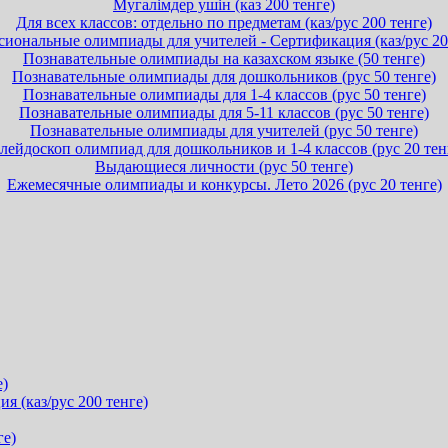
Мугалімдер ушін (каз 200 тенге)
Для всех классов: отдельно по предметам (каз/рус 200 тенге)
иональные олимпиады для учителей - Сертификация (каз/рус 20
Познавательные олимпиады на казахском языке (50 тенге)
Познавательные олимпиады для дошкольников (рус 50 тенге)
Познавательные олимпиады для 1-4 классов (рус 50 тенге)
Познавательные олимпиады для 5-11 классов (рус 50 тенге)
Познавательные олимпиады для учителей (рус 50 тенге)
лейдоскоп олимпиад для дошкольников и 1-4 классов (рус 20 тен
Выдающиеся личности (рус 50 тенге)
Ежемесячные олимпиады и конкурсы. Лето 2026 (рус 20 тенге)
е)
 (каз/рус 200 тенге)
ге)