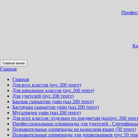
Професс
Ка
Главное меню
Главная
Главная
Для всех классов (рус 200 тенге)
Для начальных классов (рус 200 тенге)
Для учителей (рус 200 тенге)
Барлык сыныптар ушін (каз 200 тенге)
Бастауыш сыныптар ушін (каз 200 тенге)
Мугалімдер ушін (каз 200 тенге)
Для всех классов: отдельно по предметам (каз/рус 200 тенг
Профессиональные олимпиады для учителей - Сертификация
Познавательные олимпиады на казахском языке (50 тенге)
Познавательные олимпиады для дошкольников (рус 50 тен