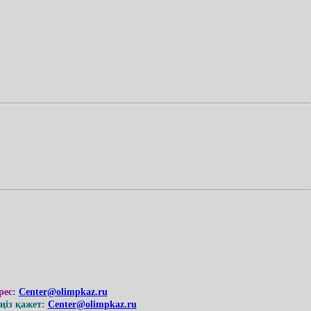
рес:
Center@olimpkaz.ru
із қажет:
Center@olimpkaz.ru