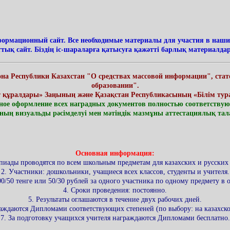
ормационный сайт. Все необходимые материалы для участия в наших
ттық сайт. Біздің іс-шараларға қатысуға қажәтті барлық материалд
 Республики Казахстан "О средствах массовой информации", статей 1
образовании".
ұралдары» Заңының және Қазақстан Республикасының «Білім туралы» За
ьное оформление всех наградных документов полностью соответству
ың визуальды рәсімделуі мен мәтіндік мазмұны аттестациялық талап
Основная информация:
пиады проводятся по всем школьным предметам для казахских и русских 
2. Участники: дошкольники, учащиеся всех классов, студенты и учителя.
00/50 тенге или 50/30 рублей за одного участника по одному предмету в
4. Сроки проведения: постоянно.
5. Результаты оглашаются в течение двух рабочих дней.
раждаются Дипломами соответствующих степеней (по выбору: на казахско
7. За подготовку учащихся учителя награждаются Дипломами бесплатно.