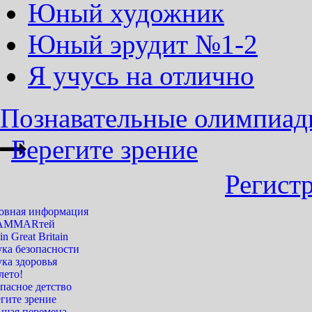
Юный художник
Юный эрудит №1-2
Я учусь на отлично
Познавательные олимпиады 
Берегите зрение
Регист
овная информация
AMMARтей
 in Great Britain
ука безопасности
ка здоровья
лето!
пасное детство
гите зрение
ьшая перемена