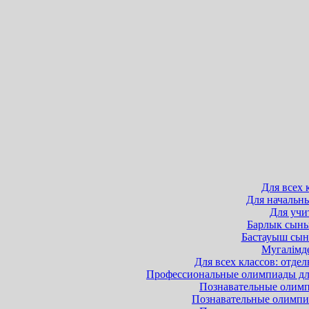
Для всех 
Для начальны
Для учит
Барлык сынып
Бастауыш сыны
Мугалімде
Для всех классов: отдел
Профессиональные олимпиады для 
Познавательные олимпи
Познавательные олимпиа