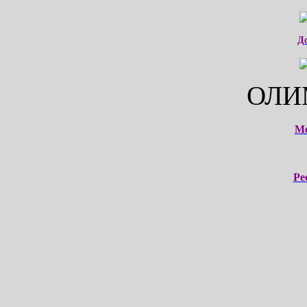
Д
ОЛИ
М
Ре