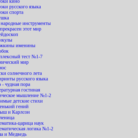
токи кино
оки русского языка
токи спорта
ушка
. народные инструменты
прекрасен этот мир
ейдоскоп
икулы
жкины именины
обок
плексный тест №1-7
мический мир
мос
ски солнечного лета
иринты русского языка
 - чудная пора
ературная гостиная
ическое мышление №1-2
имые детские стихи
енький гений
ыш и Карлсон
леница
ематика-царица наук
ематическая логика №1-2
а и Медведь