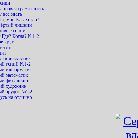
сики
ансовая грамотность
 всё знать
и, мой Казахстан!
вёртый лишний
ловые гении
 Где? Когда? №1-2
е круг
логия
дит
р в искусстве
й гений №1-2
й информатик
й математик
й финансист
й художник
й эрудит №1-2
усь на отлично