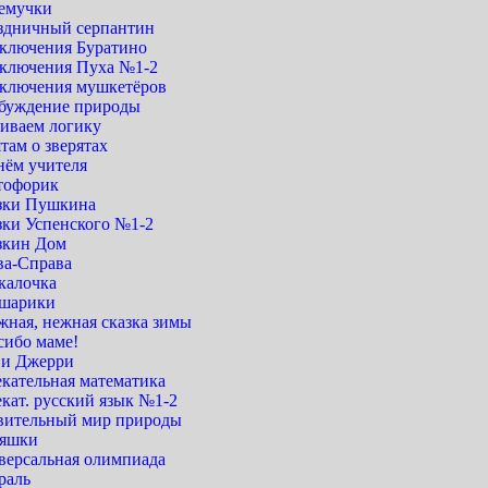
емучки
здничный серпантин
ключения Буратино
ключения Пуха №1-2
ключения мушкетёров
буждение природы
виваем логику
там о зверятах
нём учителя
тофорик
зки Пушкина
зки Успенского №1-2
зкин Дом
ва-Справа
калочка
шарики
жная, нежная сказка зимы
сибо маме!
 и Джерри
екательная математика
кат. русский язык №1-2
вительный мир природы
яшки
версальная олимпиада
раль