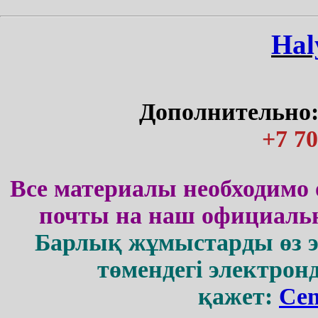
Нal
Дополнительно:
+7 70
Все материалы необходимо 
почты на наш официальн
Барлық жұмыстарды өз 
төмендегі электрон
қажет:
Cen