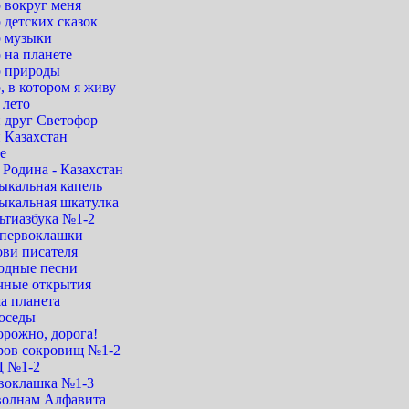
 вокруг меня
 детских сказок
 музыки
 на планете
 природы
 в котором я живу
 лето
 друг Светофор
 Казахстан
е
Родина - Казахстан
ыкальная капель
ыкальная шкатулка
ьтиазбука №1-2
первоклашки
ови писателя
одные песни
чные открытия
а планета
оседы
орожно, дорога!
ров сокровищ №1-2
 №1-2
воклашка №1-3
волнам Алфавита