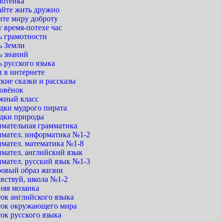
мотейка
айте жить дружно
ите миру доброту
 время-потехе час
ь грамотности
ь Земли
ь знаний
 русского языка
 в интернете
кие сказки и рассказы
овёнок
жный класс
дки мудрого пирата
адки природы
имательная грамматика
имател. информатика №1-2
имател. математика №1-8
имател. английский язык
имател. русский язык №1-3
ровый образ жизни
авствуй, школа №1-2
няя мозаика
ок английского языка
ток окружающего мира
ок русского языка