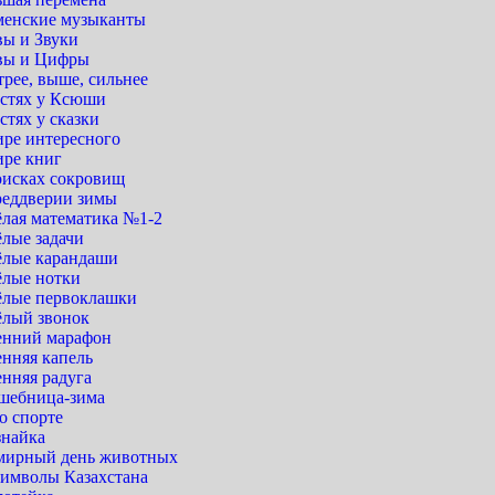
менские музыканты
вы и Звуки
вы и Цифры
рее, выше, сильнее
остях у Ксюши
стях у сказки
ире интересного
ире книг
оисках сокровищ
реддверии зимы
ёлая математика №1-2
ёлые задачи
ёлые карандаши
ёлые нотки
ёлые первоклашки
ёлый звонок
енний марафон
енняя капель
енняя радуга
шебница-зима
о спорте
знайка
мирный день животных
символы Казахстана