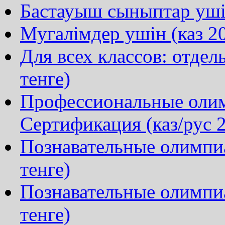
Бастауыш сыныптар ушін
Мугалімдер ушін (каз 20
Для всех классов: отдел
тенге)
Профессиональные олим
Сертификация (каз/рус 2
Познавательные олимпиа
тенге)
Познавательные олимпи
тенге)