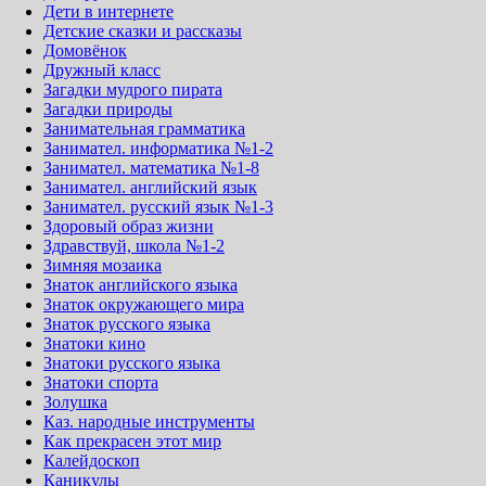
Дети в интернете
Детские сказки и рассказы
Домовёнок
Дружный класс
Загадки мудрого пирата
Загадки природы
Занимательная грамматика
Занимател. информатика №1-2
Занимател. математика №1-8
Занимател. английский язык
Занимател. русский язык №1-3
Здоровый образ жизни
Здравствуй, школа №1-2
Зимняя мозаика
Знаток английского языка
Знаток окружающего мира
Знаток русского языка
Знатоки кино
Знатоки русского языка
Знатоки спорта
Золушка
Каз. народные инструменты
Как прекрасен этот мир
Калейдоскоп
Каникулы