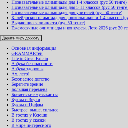
Познавательные олимпиады для 1-4 классов (рус 50 тенге)
Познавательные олимпиады для 5-11 классов (рус 50 тенге
Познавательные олимпиады для учителей (рус 50 тенге)
Калейдоскоп олимпиад для дошкольников и 1-4 классов (ру
Выдающиеся личности (рус 50 тенге)
Ежемесячные олимпиады и конкурсы. Лето 2026 (рус 20 те
Дарите миру доброту
Основная информация
GRAMMARтей
Life in Great Britain
Азбука безопасности
Азбука здоровья
Ах, лето!
Безопасное детство
Берегите зрение
Большая перемена
Бременские музыканты
Буквы и Звуки
Буквы и Цифры
Быстрее, выше, сильнее
В гостях у Ксюши
В гостях у сказки
В мире интересного