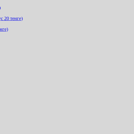
)
с 20 тенге)
нге)