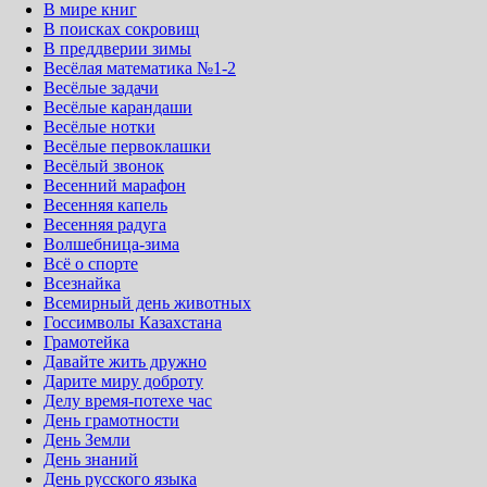
В мире книг
В поисках сокровищ
В преддверии зимы
Весёлая математика №1-2
Весёлые задачи
Весёлые карандаши
Весёлые нотки
Весёлые первоклашки
Весёлый звонок
Весенний марафон
Весенняя капель
Весенняя радуга
Волшебница-зима
Всё о спорте
Всезнайка
Всемирный день животных
Госсимволы Казахстана
Грамотейка
Давайте жить дружно
Дарите миру доброту
Делу время-потехе час
День грамотности
День Земли
День знаний
День русского языка