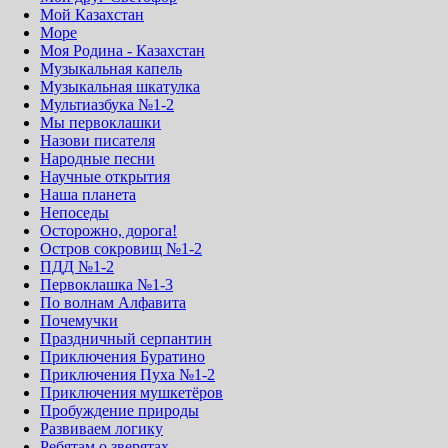
Мой Казахстан
Море
Моя Родина - Казахстан
Музыкальная капель
Музыкальная шкатулка
Мультиазбука №1-2
Мы первоклашки
Назови писателя
Народные песни
Научные открытия
Наша планета
Непоседы
Осторожно, дорога!
Остров сокровищ №1-2
ПДД №1-2
Первоклашка №1-3
По волнам Алфавита
Почемучки
Праздничный серпантин
Приключения Буратино
Приключения Пуха №1-2
Приключения мушкетёров
Пробуждение природы
Развиваем логику
Ребятам о зверятах