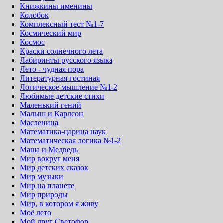
Книжкины именины
Колобок
Комплексный тест №1-7
Космический мир
Космос
Краски солнечного лета
Лабиринты русского языка
Лето - чудная пора
Литературная гостиная
Логическое мышление №1-2
Любимые детские стихи
Маленький гений
Малыш и Карлсон
Масленица
Математика-царица наук
Математическая логика №1-2
Маша и Медведь
Мир вокруг меня
Мир детских сказок
Мир музыки
Мир на планете
Мир природы
Мир, в котором я живу
Моё лето
Мой друг Светофор