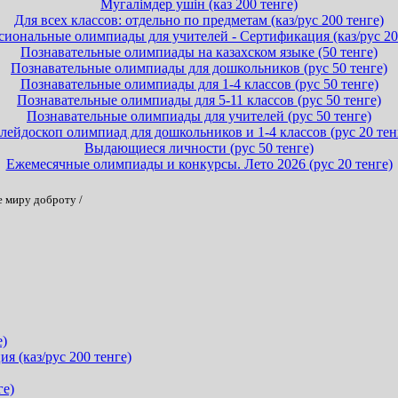
Мугалімдер ушін (каз 200 тенге)
Для всех классов: отдельно по предметам (каз/рус 200 тенге)
иональные олимпиады для учителей - Сертификация (каз/рус 20
Познавательные олимпиады на казахском языке (50 тенге)
Познавательные олимпиады для дошкольников (рус 50 тенге)
Познавательные олимпиады для 1-4 классов (рус 50 тенге)
Познавательные олимпиады для 5-11 классов (рус 50 тенге)
Познавательные олимпиады для учителей (рус 50 тенге)
лейдоскоп олимпиад для дошкольников и 1-4 классов (рус 20 тен
Выдающиеся личности (рус 50 тенге)
Ежемесячные олимпиады и конкурсы. Лето 2026 (рус 20 тенге)
е миру доброту
/
е)
 (каз/рус 200 тенге)
ге)