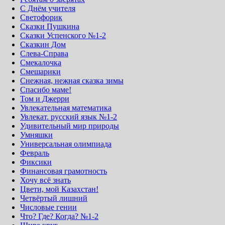
С Днём учителя
Светофорик
Сказки Пушкина
Сказки Успенского №1-2
Сказкин Дом
Слева-Справа
Смекалочка
Смешарики
Снежная, нежная сказка зимы
Спасибо маме!
Том и Джерри
Увлекательная математика
Увлекат. русский язык №1-2
Удивительный мир природы
Умняшки
Универсальная олимпиада
Февраль
Фиксики
Финансовая грамотность
Хочу всё знать
Цвети, мой Казахстан!
Четвёртый лишний
Числовые гении
Что? Где? Когда? №1-2