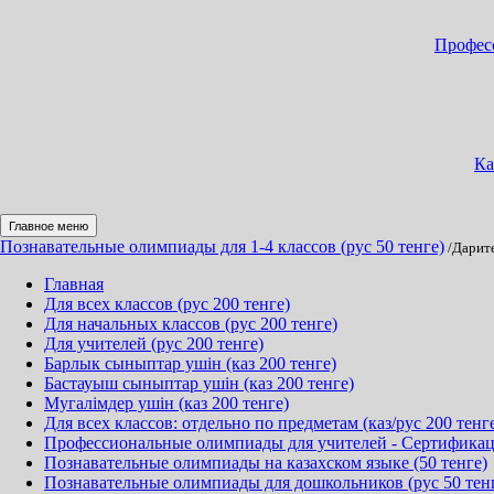
Професс
Ка
Главное меню
Познавательные олимпиады для 1-4 классов (рус 50 тенге)
/Дарит
Главная
Для всех классов (рус 200 тенге)
Для начальных классов (рус 200 тенге)
Для учителей (рус 200 тенге)
Барлык сыныптар ушін (каз 200 тенге)
Бастауыш сыныптар ушін (каз 200 тенге)
Мугалімдер ушін (каз 200 тенге)
Для всех классов: отдельно по предметам (каз/рус 200 тенг
Профессиональные олимпиады для учителей - Сертификация
Познавательные олимпиады на казахском языке (50 тенге)
Познавательные олимпиады для дошкольников (рус 50 тен