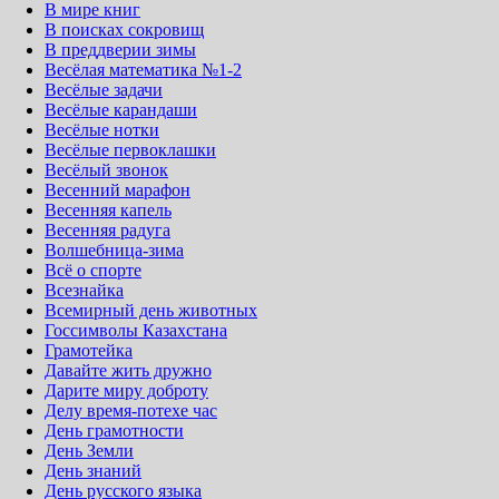
В мире книг
В поисках сокровищ
В преддверии зимы
Весёлая математика №1-2
Весёлые задачи
Весёлые карандаши
Весёлые нотки
Весёлые первоклашки
Весёлый звонок
Весенний марафон
Весенняя капель
Весенняя радуга
Волшебница-зима
Всё о спорте
Всезнайка
Всемирный день животных
Госсимволы Казахстана
Грамотейка
Давайте жить дружно
Дарите миру доброту
Делу время-потехе час
День грамотности
День Земли
День знаний
День русского языка