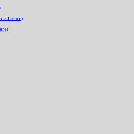
)
с 20 тенге)
нге)