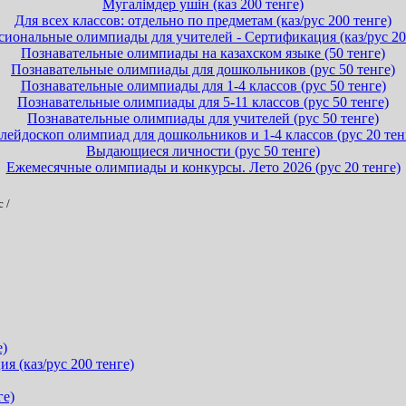
Мугалімдер ушін (каз 200 тенге)
Для всех классов: отдельно по предметам (каз/рус 200 тенге)
иональные олимпиады для учителей - Сертификация (каз/рус 20
Познавательные олимпиады на казахском языке (50 тенге)
Познавательные олимпиады для дошкольников (рус 50 тенге)
Познавательные олимпиады для 1-4 классов (рус 50 тенге)
Познавательные олимпиады для 5-11 классов (рус 50 тенге)
Познавательные олимпиады для учителей (рус 50 тенге)
лейдоскоп олимпиад для дошкольников и 1-4 классов (рус 20 тен
Выдающиеся личности (рус 50 тенге)
Ежемесячные олимпиады и конкурсы. Лето 2026 (рус 20 тенге)
с
/
е)
 (каз/рус 200 тенге)
ге)