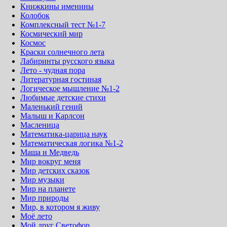
Книжкины именины
Колобок
Комплексный тест №1-7
Космический мир
Космос
Краски солнечного лета
Лабиринты русского языка
Лето - чудная пора
Литературная гостиная
Логическое мышление №1-2
Любимые детские стихи
Маленький гений
Малыш и Карлсон
Масленица
Математика-царица наук
Математическая логика №1-2
Маша и Медведь
Мир вокруг меня
Мир детских сказок
Мир музыки
Мир на планете
Мир природы
Мир, в котором я живу
Моё лето
Мой друг Светофор