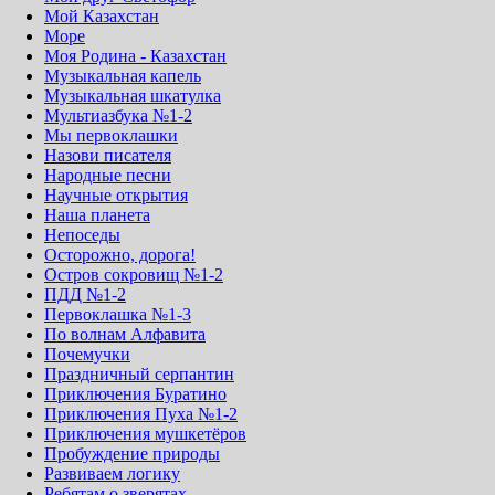
Мой Казахстан
Море
Моя Родина - Казахстан
Музыкальная капель
Музыкальная шкатулка
Мультиазбука №1-2
Мы первоклашки
Назови писателя
Народные песни
Научные открытия
Наша планета
Непоседы
Осторожно, дорога!
Остров сокровищ №1-2
ПДД №1-2
Первоклашка №1-3
По волнам Алфавита
Почемучки
Праздничный серпантин
Приключения Буратино
Приключения Пуха №1-2
Приключения мушкетёров
Пробуждение природы
Развиваем логику
Ребятам о зверятах