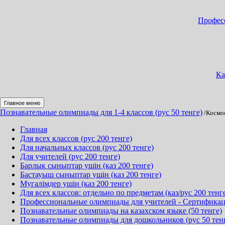
Професс
Ка
Главное меню
Познавательные олимпиады для 1-4 классов (рус 50 тенге)
/Космо
Главная
Для всех классов (рус 200 тенге)
Для начальных классов (рус 200 тенге)
Для учителей (рус 200 тенге)
Барлык сыныптар ушін (каз 200 тенге)
Бастауыш сыныптар ушін (каз 200 тенге)
Мугалімдер ушін (каз 200 тенге)
Для всех классов: отдельно по предметам (каз/рус 200 тенг
Профессиональные олимпиады для учителей - Сертификация
Познавательные олимпиады на казахском языке (50 тенге)
Познавательные олимпиады для дошкольников (рус 50 тен