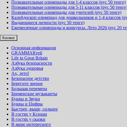
Познавательные олимпиады для 1-4 классов (рус 50 тенге)
Познавательные олимпиады для 5-11 классов (рус 50 тенге
Познавательные олимпиады для учителей (рус 50 тенге)
Калейдоскоп олимпиад для дошкольников и 1-4 классов (ру
Выдающиеся личности (рус 50 тенге)
Ежемесячные олимпиады и конкурсы. Лето 2026 (рус 20 те
Космос
Основная информация
GRAMMARтей
Life in Great Britain
Азбука безопасности
Азбука здоровья
Ах, лето!
Безопасное детство
Берегите зрение
Большая перемена
Бременские музыканты
Буквы и Звуки
Буквы и Цифры
Быстрее, выше, сильнее
В гостях у Ксюши
В гостях у сказки
В мире интересного