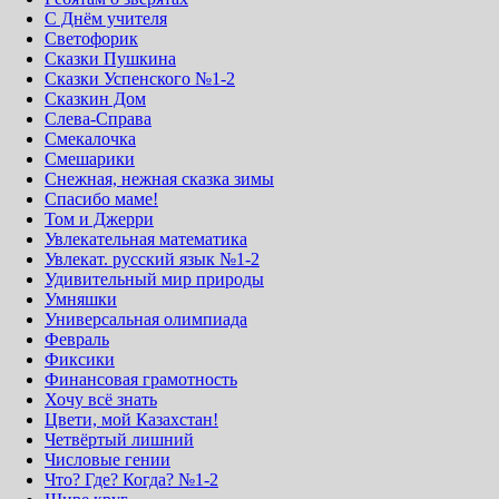
С Днём учителя
Светофорик
Сказки Пушкина
Сказки Успенского №1-2
Сказкин Дом
Слева-Справа
Смекалочка
Смешарики
Снежная, нежная сказка зимы
Спасибо маме!
Том и Джерри
Увлекательная математика
Увлекат. русский язык №1-2
Удивительный мир природы
Умняшки
Универсальная олимпиада
Февраль
Фиксики
Финансовая грамотность
Хочу всё знать
Цвети, мой Казахстан!
Четвёртый лишний
Числовые гении
Что? Где? Когда? №1-2