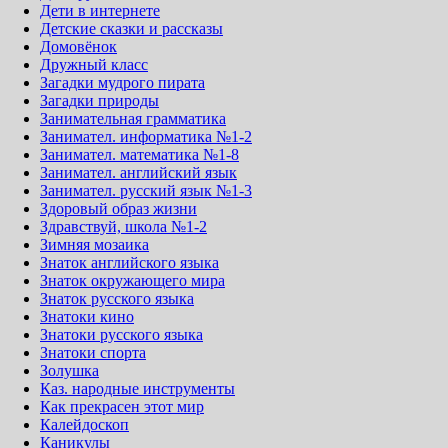
Дети в интернете
Детские сказки и рассказы
Домовёнок
Дружный класс
Загадки мудрого пирата
Загадки природы
Занимательная грамматика
Занимател. информатика №1-2
Занимател. математика №1-8
Занимател. английский язык
Занимател. русский язык №1-3
Здоровый образ жизни
Здравствуй, школа №1-2
Зимняя мозаика
Знаток английского языка
Знаток окружающего мира
Знаток русского языка
Знатоки кино
Знатоки русского языка
Знатоки спорта
Золушка
Каз. народные инструменты
Как прекрасен этот мир
Калейдоскоп
Каникулы