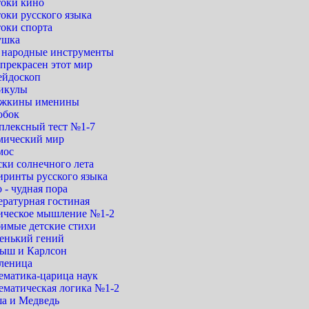
токи кино
оки русского языка
токи спорта
ушка
. народные инструменты
прекрасен этот мир
ейдоскоп
икулы
жкины именины
обок
плексный тест №1-7
мический мир
мос
ски солнечного лета
иринты русского языка
 - чудная пора
ературная гостиная
ическое мышление №1-2
имые детские стихи
енький гений
ыш и Карлсон
леница
ематика-царица наук
ематическая логика №1-2
а и Медведь