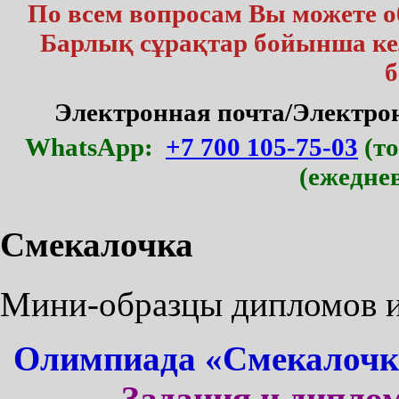
По всем вопросам Вы можете 
Барлық сұрақтар бойынша кел
б
Электронная почта/Электр
WhatsApp:
+7 700 105-75-03
(то
(ежедне
Смекалочка
Мини-образцы дипломов и 
Олимпиада «Смекалочка
Задания и диплом