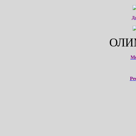
Д
ОЛИ
М
Ре