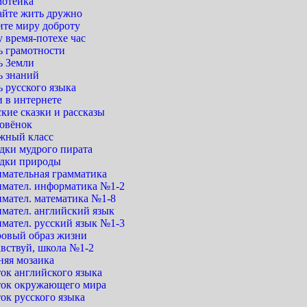
мотейка
айте жить дружно
ите миру доброту
 время-потехе час
ь грамотности
ь Земли
ь знаний
 русского языка
 в интернете
кие сказки и рассказы
овёнок
жный класс
дки мудрого пирата
адки природы
имательная грамматика
имател. информатика №1-2
имател. математика №1-8
имател. английский язык
имател. русский язык №1-3
ровый образ жизни
авствуй, школа №1-2
няя мозаика
ок английского языка
ток окружающего мира
ок русского языка