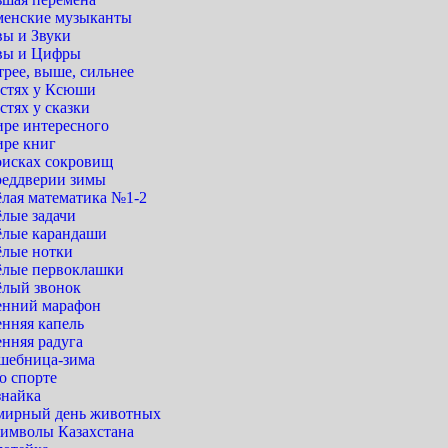
менские музыканты
вы и Звуки
вы и Цифры
рее, выше, сильнее
остях у Ксюши
стях у сказки
ире интересного
ире книг
оисках сокровищ
реддверии зимы
ёлая математика №1-2
ёлые задачи
ёлые карандаши
ёлые нотки
ёлые первоклашки
ёлый звонок
енний марафон
енняя капель
енняя радуга
шебница-зима
о спорте
знайка
мирный день животных
символы Казахстана