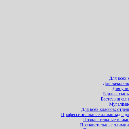
Для всех 
Для начальны
Для учит
Барлык сынып
Бастауыш сыны
Мугалімде
Для всех классов: отдел
Профессиональные олимпиады для 
Познавательные олимпи
Познавательные олимпиа