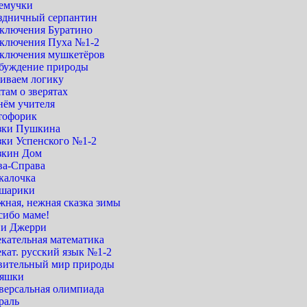
емучки
здничный серпантин
ключения Буратино
ключения Пуха №1-2
ключения мушкетёров
буждение природы
виваем логику
там о зверятах
нём учителя
тофорик
зки Пушкина
зки Успенского №1-2
зкин Дом
ва-Справа
калочка
шарики
жная, нежная сказка зимы
сибо маме!
 и Джерри
екательная математика
кат. русский язык №1-2
вительный мир природы
яшки
версальная олимпиада
раль