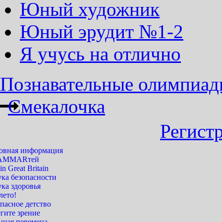
Юный художник
Юный эрудит №1-2
Я учусь на отлично
Познавательные олимпиады 
Смекалочка
Регист
овная информация
AMMARтей
 in Great Britain
ука безопасности
ка здоровья
лето!
пасное детство
гите зрение
ьшая перемена