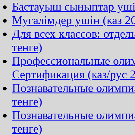
Бастауыш сыныптар ушін
Мугалімдер ушін (каз 20
Для всех классов: отдел
тенге)
Профессиональные олим
Сертификация (каз/рус 2
Познавательные олимпиа
тенге)
Познавательные олимпи
тенге)