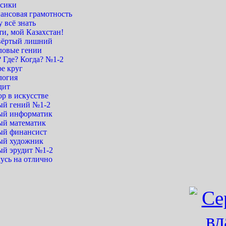
сики
ансовая грамотность
 всё знать
и, мой Казахстан!
вёртый лишний
ловые гении
 Где? Когда? №1-2
е круг
логия
дит
р в искусстве
й гений №1-2
й информатик
й математик
й финансист
й художник
й эрудит №1-2
усь на отлично