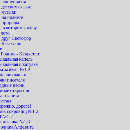
 вокруг меня
 детских сказок
 музыки
 на планете
 природы
 в котором я живу
 лето
 друг Светофор
 Казахстан
е
Родина - Казахстан
ыкальная капель
ыкальная шкатулка
ьтиазбука №1-2
первоклашки
ови писателя
одные песни
чные открытия
а планета
оседы
орожно, дорога!
ров сокровищ №1-2
 №1-2
воклашка №1-3
волнам Алфавита