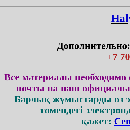
Нal
Дополнительно:
+7 70
Все материалы необходимо 
почты на наш официальн
Барлық жұмыстарды өз 
төмендегі электрон
қажет:
Cen