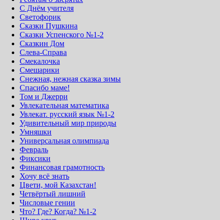
С Днём учителя
Светофорик
Сказки Пушкина
Сказки Успенского №1-2
Сказкин Дом
Слева-Справа
Смекалочка
Смешарики
Снежная, нежная сказка зимы
Спасибо маме!
Том и Джерри
Увлекательная математика
Увлекат. русский язык №1-2
Удивительный мир природы
Умняшки
Универсальная олимпиада
Февраль
Фиксики
Финансовая грамотность
Хочу всё знать
Цвети, мой Казахстан!
Четвёртый лишний
Числовые гении
Что? Где? Когда? №1-2