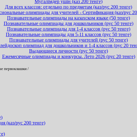
Мугалімдер ушін (каз 200 тенге)
Для всех классов: отдельно по предметам (каз/рус 200 тенге)
иональные олимпиады для учителей - Сертификация (каз/рус 20
Познавательные олимпиады на казахском языке (50 тенге)
Познавательные олимпиады для дошкольников (рус 50 тенге)
Познавательные олимпиады для 1-4 классов (рус 50 тенге)
Познавательные олимпиады для 5-11 классов (рус 50 тенге)
Познавательные олимпиады для учителей (рус 50 тенге)
лейдоскоп олимпиад для дошкольников и 1-4 классов (рус 20 тен
Выдающиеся личности (рус 50 тенге)
Ежемесячные олимпиады и конкурсы. Лето 2026 (рус 20 тенге)
ые первоклашки
/
е)
 (каз/рус 200 тенге)
ге)