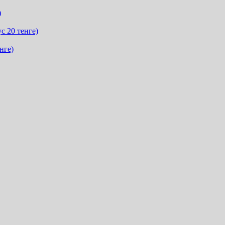
)
с 20 тенге)
нге)