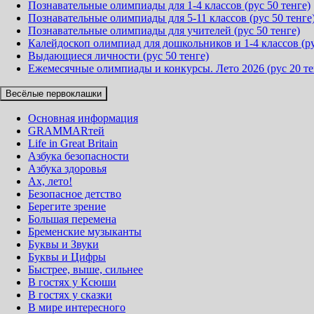
Познавательные олимпиады для 1-4 классов (рус 50 тенге)
Познавательные олимпиады для 5-11 классов (рус 50 тенге
Познавательные олимпиады для учителей (рус 50 тенге)
Калейдоскоп олимпиад для дошкольников и 1-4 классов (ру
Выдающиеся личности (рус 50 тенге)
Ежемесячные олимпиады и конкурсы. Лето 2026 (рус 20 те
Весёлые первоклашки
Основная информация
GRAMMARтей
Life in Great Britain
Азбука безопасности
Азбука здоровья
Ах, лето!
Безопасное детство
Берегите зрение
Большая перемена
Бременские музыканты
Буквы и Звуки
Буквы и Цифры
Быстрее, выше, сильнее
В гостях у Ксюши
В гостях у сказки
В мире интересного