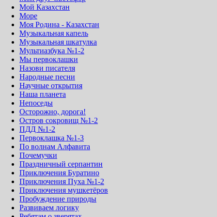
Мой Казахстан
Море
Моя Родина - Казахстан
Музыкальная капель
Музыкальная шкатулка
Мультиазбука №1-2
Мы первоклашки
Назови писателя
Народные песни
Научные открытия
Наша планета
Непоседы
Осторожно, дорога!
Остров сокровищ №1-2
ПДД №1-2
Первоклашка №1-3
По волнам Алфавита
Почемучки
Праздничный серпантин
Приключения Буратино
Приключения Пуха №1-2
Приключения мушкетёров
Пробуждение природы
Развиваем логику
Ребятам о зверятах