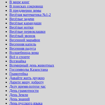
В мире книг
В поисках сокровищ
В преддверии зимы
Весёлая математика №1-2
Весёлые задачи
Весёлые карандаши
Весёлые нотки
Весёлые первоклашки
Весёлый звонок
Весенний марафон
Весенняя капель
Весенняя радуга
Волшебница-зима
Всё о спорте
Всезнайка
Всемирный день животных
Госсимволы Казахстана
Грамотейка
Давайте жить дружно
Дарите миру доброту
Делу время-потехе час
День грамотности
День Земли
День знаний
День русского языка