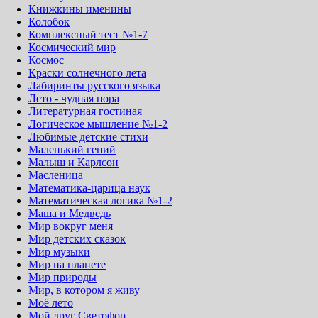
Книжкины именины
Колобок
Комплексный тест №1-7
Космический мир
Космос
Краски солнечного лета
Лабиринты русского языка
Лето - чудная пора
Литературная гостиная
Логическое мышление №1-2
Любимые детские стихи
Маленький гений
Малыш и Карлсон
Масленица
Математика-царица наук
Математическая логика №1-2
Маша и Медведь
Мир вокруг меня
Мир детских сказок
Мир музыки
Мир на планете
Мир природы
Мир, в котором я живу
Моё лето
Мой друг Светофор