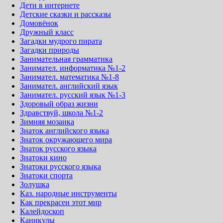
Дети в интернете
Детские сказки и рассказы
Домовёнок
Дружный класс
Загадки мудрого пирата
Загадки природы
Занимательная грамматика
Занимател. информатика №1-2
Занимател. математика №1-8
Занимател. английский язык
Занимател. русский язык №1-3
Здоровый образ жизни
Здравствуй, школа №1-2
Зимняя мозаика
Знаток английского языка
Знаток окружающего мира
Знаток русского языка
Знатоки кино
Знатоки русского языка
Знатоки спорта
Золушка
Каз. народные инструменты
Как прекрасен этот мир
Калейдоскоп
Каникулы