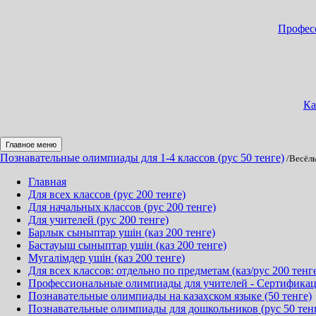
Професс
Ка
Главное меню
Познавательные олимпиады для 1-4 классов (рус 50 тенге)
/Весёл
Главная
Для всех классов (рус 200 тенге)
Для начальных классов (рус 200 тенге)
Для учителей (рус 200 тенге)
Барлык сыныптар ушін (каз 200 тенге)
Бастауыш сыныптар ушін (каз 200 тенге)
Мугалімдер ушін (каз 200 тенге)
Для всех классов: отдельно по предметам (каз/рус 200 тенг
Профессиональные олимпиады для учителей - Сертификация
Познавательные олимпиады на казахском языке (50 тенге)
Познавательные олимпиады для дошкольников (рус 50 тен