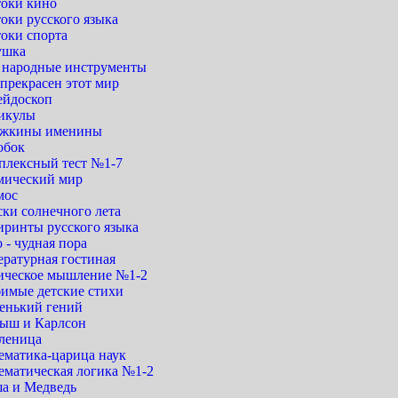
токи кино
оки русского языка
токи спорта
ушка
. народные инструменты
прекрасен этот мир
ейдоскоп
икулы
жкины именины
обок
плексный тест №1-7
мический мир
мос
ски солнечного лета
иринты русского языка
 - чудная пора
ературная гостиная
ическое мышление №1-2
имые детские стихи
енький гений
ыш и Карлсон
леница
ематика-царица наук
ематическая логика №1-2
а и Медведь