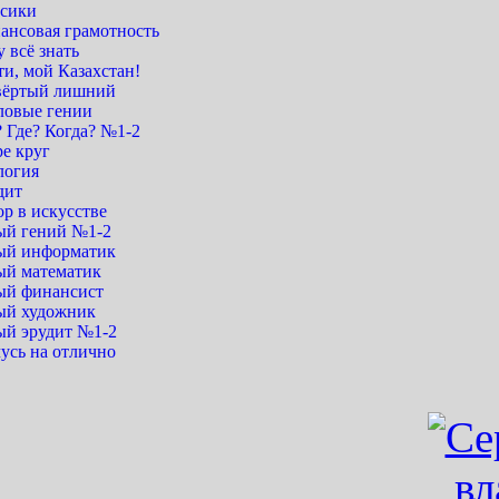
сики
ансовая грамотность
 всё знать
и, мой Казахстан!
вёртый лишний
ловые гении
 Где? Когда? №1-2
е круг
логия
дит
р в искусстве
й гений №1-2
й информатик
й математик
й финансист
й художник
й эрудит №1-2
усь на отлично