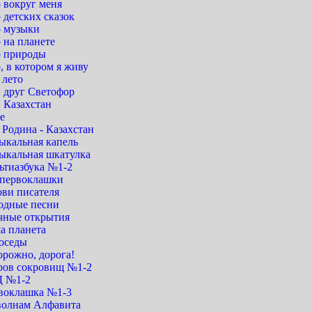
 вокруг меня
 детских сказок
 музыки
 на планете
 природы
 в котором я живу
 лето
 друг Светофор
 Казахстан
е
Родина - Казахстан
ыкальная капель
ыкальная шкатулка
ьтиазбука №1-2
первоклашки
ови писателя
одные песни
чные открытия
а планета
оседы
орожно, дорога!
ров сокровищ №1-2
 №1-2
воклашка №1-3
волнам Алфавита