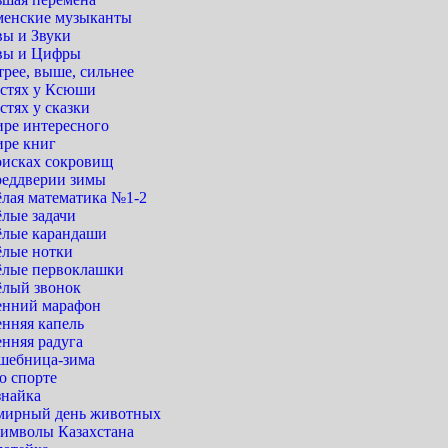
менские музыканты
вы и Звуки
вы и Цифры
рее, выше, сильнее
остях у Ксюши
стях у сказки
ире интересного
ире книг
оисках сокровищ
реддверии зимы
ёлая математика №1-2
ёлые задачи
ёлые карандаши
ёлые нотки
ёлые первоклашки
ёлый звонок
енний марафон
енняя капель
енняя радуга
шебница-зима
о спорте
знайка
мирный день животных
символы Казахстана