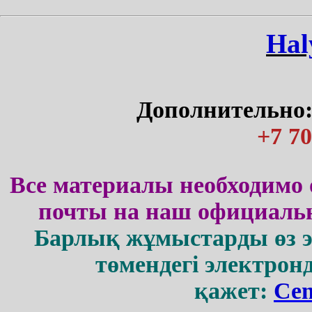
Нal
Дополнительно:
+7 70
Все материалы необходимо 
почты на наш официальн
Барлық жұмыстарды өз 
төмендегі электрон
қажет:
Cen