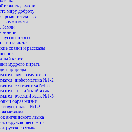
мотейка
айте жить дружно
ите миру доброту
 время-потехе час
ь грамотности
ь Земли
ь знаний
 русского языка
 в интернете
кие сказки и рассказы
овёнок
жный класс
дки мудрого пирата
адки природы
имательная грамматика
имател. информатика №1-2
имател. математика №1-8
имател. английский язык
имател. русский язык №1-3
ровый образ жизни
авствуй, школа №1-2
няя мозаика
ок английского языка
ток окружающего мира
ок русского языка