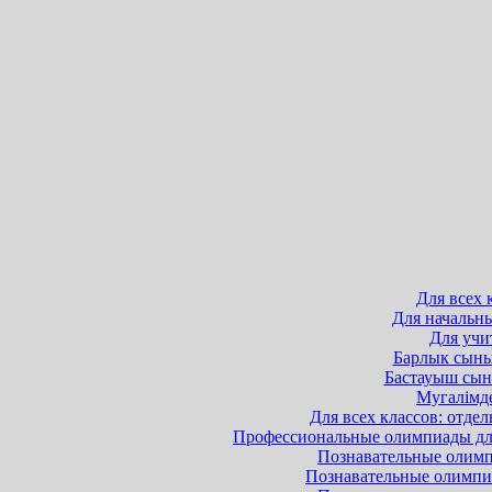
Для всех 
Для начальны
Для учит
Барлык сынып
Бастауыш сыны
Мугалімде
Для всех классов: отдел
Профессиональные олимпиады для 
Познавательные олимпи
Познавательные олимпиа