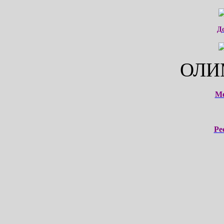
Д
ОЛИ
М
Ре