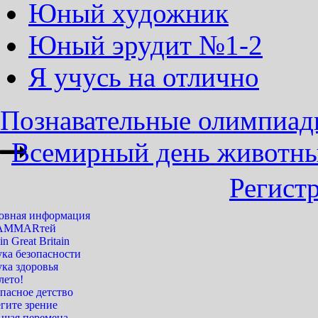
Юный художник
Юный эрудит №1-2
Я учусь на отлично
Познавательные олимпиады 
Всемирный день животн
Регист
овная информация
AMMARтей
 in Great Britain
ука безопасности
ка здоровья
лето!
пасное детство
гите зрение
ьшая перемена