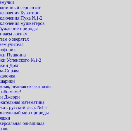
емучки
здничный серпантин
ключения Буратино
ключения Пуха №1-2
ключения мушкетёров
буждение природы
виваем логику
там о зверятах
нём учителя
тофорик
зки Пушкина
зки Успенского №1-2
зкин Дом
ва-Справа
калочка
шарики
жная, нежная сказка зимы
сибо маме!
 и Джерри
екательная математика
кат. русский язык №1-2
вительный мир природы
яшки
версальная олимпиада
раль