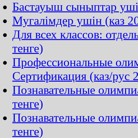
Бастауыш сыныптар ушін
Мугалімдер ушін (каз 20
Для всех классов: отдел
тенге)
Профессиональные олим
Сертификация (каз/рус 2
Познавательные олимпиа
тенге)
Познавательные олимпи
тенге)